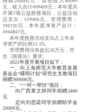
捐赠
元，其他收入
200000
60069
元，收入合计
元；本年度共
499409
开展
项公益慈善项目，公益活动
7
总支出：
元，管理费用：
579400
元，本年度净资产合计：
196720
元。
4944847
本年度慈善活动支出占上年末
净资产的比例
。
11.1%
管理费用没有超出
万元，符
20
合《慈善法》要求。
2022年度开展项目如下：
一、向上海师范大学教育发展
基金会“曙明计划”研究生支教项目
捐赠300000元。
二、“一对一帮扶”项目：
向广西黄文婷同学捐赠2400
元
定向刘思诺同学捐赠助学金
20000元。