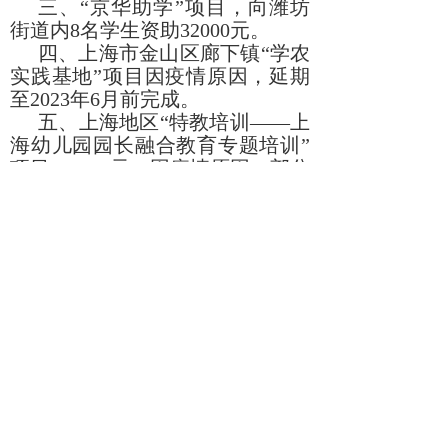
三、“京华助学”项目，向潍坊
街道内8名学生资助32000元。
四、上海市金山区廊下镇“学农
实践基地”项目因疫情原因，延期
至2023年6月前完成。
五、上海地区“特教培训——上
海幼儿园园长融合教育专题培训”
项目225000元，因疫情原因，部分
延期至2023年完成。
六、上海森腾置业有限公司赠
与基金会1%股权（20万元）。
七、2022年4月，由基金会协助
延安大学附属医院向6家曾经帮助
过当地医卫工作的上海医疗机构捐
赠2750箱延安当
地优质苹果。月
底，基金会又委托延安大学附属医
院向上海师范大学徐汇校区捐赠50
箱延安洛川苹果。