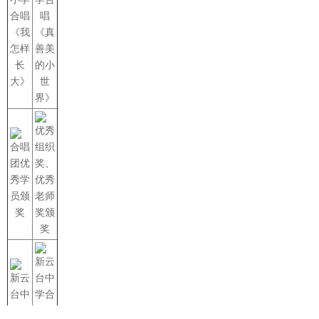
合唱
唱
《我
《真
怎样
善美
长
的小
大》
世
界》
优秀
合唱
组织
团优
奖、
秀学
优秀
员颁
老师
奖
奖颁
奖
新云
新云
台中
台中
学合
学合
唱