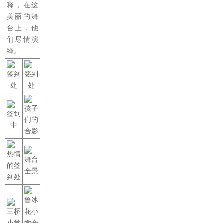
释，在这
美丽的舞
台上，他
们尽情演
绎。
签到
签到
处
处
孩子
签到
们的
中
合影
热情
舞台
的签
全景
到处
鲁冰
三桥
花小
小学
学合