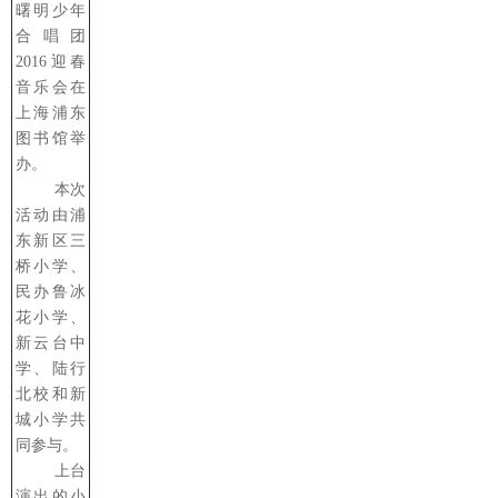
曙明少年
合唱团
2016迎春
音乐会在
上海浦东
图书馆举
办。
本次
活动由浦
东新区三
桥小学、
民办鲁冰
花小学、
新云台中
学、陆行
北校和新
城小学共
同参与。
上台
演出的小